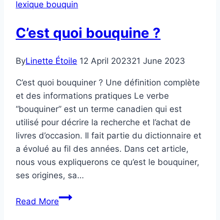
lexique bouquin
du
livre
C’est quoi bouquine ?
?
By
Linette Étoile
12 April 2023
21 June 2023
C’est quoi bouquiner ? Une définition complète
et des informations pratiques Le verbe
“bouquiner” est un terme canadien qui est
utilisé pour décrire la recherche et l’achat de
livres d’occasion. Il fait partie du dictionnaire et
a évolué au fil des années. Dans cet article,
nous vous expliquerons ce qu’est le bouquiner,
ses origines, sa…
C’est
Read More
quoi