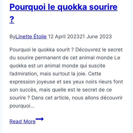
Pourquoi le quokka sourire
du
lièvre
?
?
By
Linette Étoile
12 April 2023
21 June 2023
Pourquoi le quokka sourit ? Découvrez le secret
du sourire permanent de cet animal monde Le
quokka est un animal monde qui suscite
l’admiration, mais surtout la joie. Cette
expression joyeuse et ses yeux noirs rieurs font
son succès, mais quelle est le secret de ce
sourire ? Dans cet article, nous allons découvrir
pourquoi…
Pourquoi
Read More
le