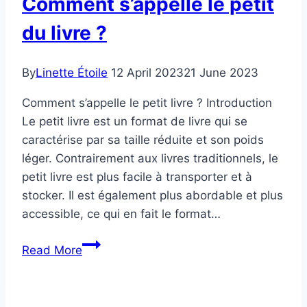
Comment s’appelle le petit
du
livre
du livre ?
?
By
Linette Étoile
12 April 2023
21 June 2023
Comment s’appelle le petit livre ? Introduction
Le petit livre est un format de livre qui se
caractérise par sa taille réduite et son poids
léger. Contrairement aux livres traditionnels, le
petit livre est plus facile à transporter et à
stocker. Il est également plus abordable et plus
accessible, ce qui en fait le format…
Comment
Read More
s’appelle
le
petit