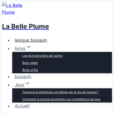
Skip
to
content
La Belle Plume
lexique bouquin
livres
Les écrivains fans de casino
Best-seller
Book of Ra
bouquin
Jeux
Pourquoi la littérature est attirée par le jeu de hasard ?
Comment la lecture augmente vos compétence de jeux
Accueil