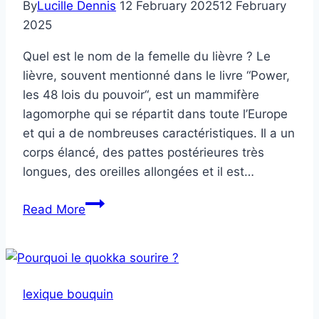
By
Lucille Dennis
12 February 2025
12 February
2025
Quel est le nom de la femelle du lièvre ? Le
lièvre, souvent mentionné dans le livre “Power,
les 48 lois du pouvoir“, est un mammifère
lagomorphe qui se répartit dans toute l’Europe
et qui a de nombreuses caractéristiques. Il a un
corps élancé, des pattes postérieures très
longues, des oreilles allongées et il est…
Quel
Read More
est
le
nom
de
lexique bouquin
la
femelle