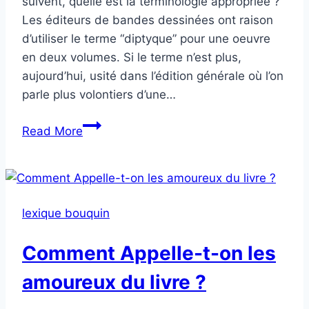
suivent, quelle est la terminologie appropriée ?
Les éditeurs de bandes dessinées ont raison
d’utiliser le terme “diptyque” pour une oeuvre
en deux volumes. Si le terme n’est plus,
aujourd’hui, usité dans l’édition générale où l’on
parle plus volontiers d’une…
Comment
Read More
Appelle-
t-
on
deux
lexique bouquin
livres
qui
Comment Appelle-t-on les
se
suivent
amoureux du livre ?
?