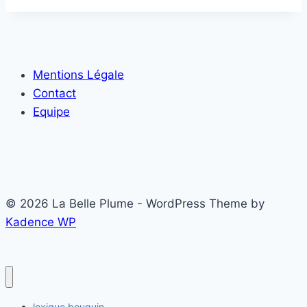
bouquine
?
Mentions Légale
Contact
Equipe
© 2026 La Belle Plume - WordPress Theme by
Kadence WP
lexique bouquin