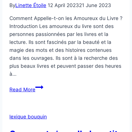
By
Linette Étoile
12 April 2023
21 June 2023
Comment Appelle-t-on les Amoureux du Livre ?
Introduction Les amoureux du livre sont des
personnes passionnées par les livres et la
lecture. Ils sont fascinés par la beauté et la
magie des mots et des histoires contenues
dans les ouvrages. Ils sont à la recherche des
plus beaux livres et peuvent passer des heures
à…
Comment
Read More
Appelle-
t-
on
lexique bouquin
les
amoureux