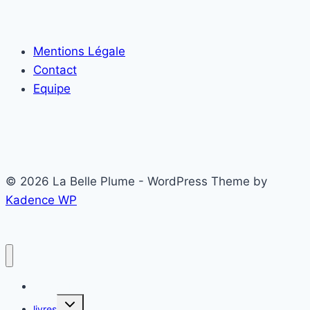
attirée
par
Mentions Légale
le
Contact
jeu
Equipe
de
hasard
?
© 2026 La Belle Plume - WordPress Theme by
Kadence WP
lexique bouquin
Toggle
livres