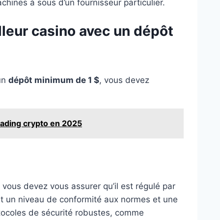
ines à sous d’un fournisseur particulier.
leur casino avec un dépôt
 un
dépôt minimum de 1 $
, vous devez
trading crypto en 2025
 vous devez vous assurer qu’il est régulé par
tit un niveau de conformité aux normes et une
otocoles de sécurité robustes, comme