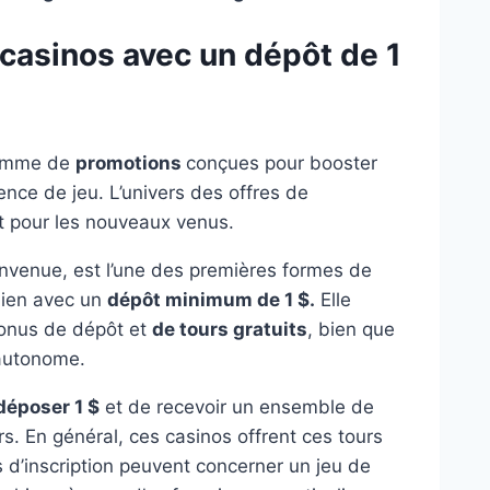
 casinos avec un dépôt de 1
 gamme de
promotions
conçues pour booster
ence de jeu. L’univers des offres de
t pour les nouveaux venus.
nvenue, est l’une des premières formes de
dien avec un
dépôt minimum de 1 $.
Elle
bonus de dépôt et
de tours gratuits
, bien que
 autonome.
déposer 1 $
et de recevoir un ensemble de
rs. En général, ces casinos offrent ces tours
s d’inscription peuvent concerner un jeu de