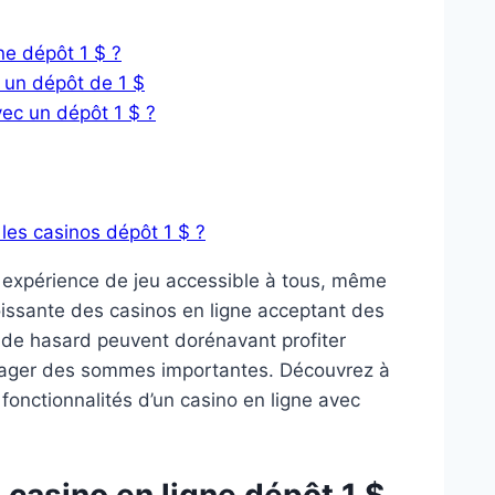
ne dépôt 1 $ ?
 un dépôt de 1 $
ec un dépôt 1 $ ?
 les casinos dépôt 1 $ ?
 expérience de jeu accessible à tous, même
issante des casinos en ligne acceptant des
x de hasard peuvent dorénavant profiter
engager des sommes importantes. Découvrez à
 fonctionnalités d’un casino en ligne avec
 casino en ligne dépôt 1 $